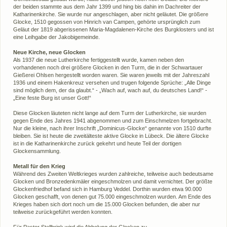
der beiden stammte aus dem Jahr 1399 und hing bis dahin im Dachreiter der
Katharinenkirche. Sie wurde nur angeschlagen, aber nicht geläutet. Die größere
Glocke, 1510 gegossen von Hinrich van Campen, gehörte ursprünglich zum
Geläut der 1819 abgerissenen Maria-Magdalenen-Kirche des Burgklosters und ist
eine Leihgabe der Jakobigemeinde.
Neue Kirche, neue Glocken
Als 1937 die neue Lutherkirche fertiggestellt wurde, kamen neben den
vorhandenen noch drei größere Glocken in den Turm, die in der Schwartauer
Gießerei Ohlsen hergestellt worden waren. Sie waren jeweils mit der Jahreszahl
1936 und einem Hakenkreuz versehen und trugen folgende Sprüche: „Alle Dinge
sind möglich dem, der da glaubt.“ - „Wach auf, wach auf, du deutsches Land!“ -
„Eine feste Burg ist unser Gott!“
Diese Glocken läuteten nicht lange auf dem Turm der Lutherkirche, sie wurden
gegen Ende des Jahres 1941 abgenommen und zum Einschmelzen fortgebracht.
Nur die kleine, nach ihrer Inschrift „Dominicus-Glocke“ genannte von 1510 durfte
bleiben. Sie ist heute die zweitälteste aktive Glocke in Lübeck. Die ältere Glocke
ist in die Katharinenkirche zurück gekehrt und heute Teil der dortigen
Glockensammlung.
Metall für den Krieg
Während des Zweiten Weltkrieges wurden zahlreiche, teilweise auch bedeutsame
Glocken und Bronzedenkmäler eingeschmolzen und damit vernichtet. Der größte
Glockenfriedhof befand sich in Hamburg Veddel. Dorthin wurden etwa 90.000
Glocken geschafft, von denen gut 75.000 eingeschmolzen wurden. Am Ende des
Krieges haben sich dort noch um die 15.000 Glocken befunden, die aber nur
teilweise zurückgeführt werden konnten.
Für Pastor Stellbrink wird die Abholung der Glocken zu