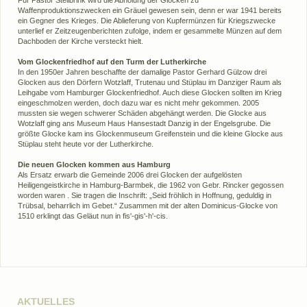
Waffenproduktionszwecken ein Gräuel gewesen sein, denn er war 1941 bereits
ein Gegner des Krieges. Die Ablieferung von Kupfermünzen für Kriegszwecke
unterlief er Zeitzeugenberichten zufolge, indem er gesammelte Münzen auf dem
Dachboden der Kirche versteckt hielt.
Vom Glockenfriedhof auf den Turm der Lutherkirche
In den 1950er Jahren beschaffte der damalige Pastor Gerhard Gülzow drei
Glocken aus den Dörfern Wotzlaff, Trutenau und Stüplau im Danziger Raum als
Leihgabe vom Hamburger Glockenfriedhof. Auch diese Glocken sollten im Krieg
eingeschmolzen werden, doch dazu war es nicht mehr gekommen. 2005
mussten sie wegen schwerer Schäden abgehängt werden. Die Glocke aus
Wotzlaff ging ans Museum Haus Hansestadt Danzig in der Engelsgrube. Die
größte Glocke kam ins Glockenmuseum Greifenstein und die kleine Glocke aus
Stüplau steht heute vor der Lutherkirche.
Die neuen Glocken kommen aus Hamburg
Als Ersatz erwarb die Gemeinde 2006 drei Glocken der aufgelösten
Heiligengeistkirche in Hamburg-Barmbek, die 1962 von Gebr. Rincker gegossen
worden waren . Sie tragen die Inschrift: „Seid fröhlich in Hoffnung, geduldig in
Trübsal, beharrlich im Gebet.“ Zusammen mit der alten Dominicus-Glocke von
1510 erklingt das Geläut nun in fis'-gis'-h'-cis.
AKTUELLES