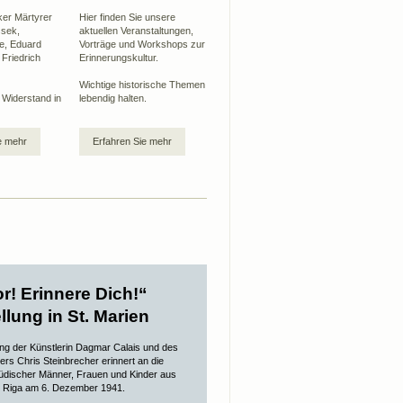
ker Märtyrer
Hier finden Sie unsere
sek,
aktuellen Veranstaltungen,
e, Eduard
Vorträge und Workshops zur
 Friedrich
Erinnerungskultur.
Wichtige historische Themen
Widerstand in
lebendig halten.
e mehr
Erfahren Sie mehr
r! Erinnere Dich!“
llung in St. Marien
ung der Künstlerin Dagmar Calais und des
ers Chris Steinbrecher erinnert an die
jüdischer Männer, Frauen und Kinder aus
 Riga am 6. Dezember 1941.