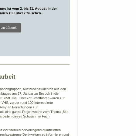
ung ist vom 2. bis 31. August in der
Marien zu Lübeck zu sehen.
n zu Lübeck
arbeit
rmandengruppen, Austauschstudenten aus den
nktages am 27. Januar zu Besuch in die
r Stadt. Die Lübecker Stadtführer waren zur
 VHS, zu der rund 100 Interessierte
k-Kesy an Forschungen zur
chule eine ganze Projektwoche zum Thema „Mut
 arbeiten dieses Schuljahr im Fach
ier fachlich hervorragend qualifizierten
 rechtsextreme Denkweisen zu informieren und