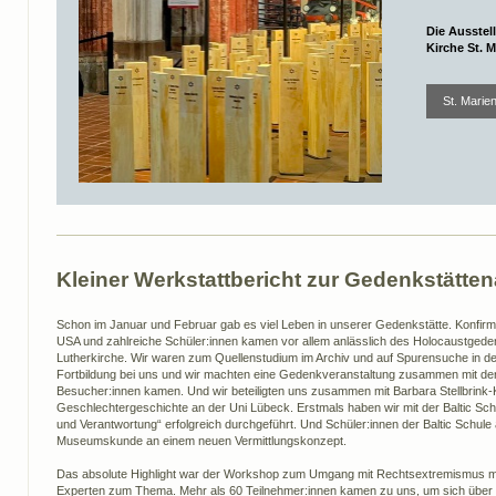
Die Ausstell
Kirche St. 
St. Marie
Kleiner Werkstattbericht zur Gedenkstätten
Schon im Januar und Februar gab es viel Leben in unserer Gedenkstätte. Konfi
USA und zahlreiche Schüler:innen kamen vor allem anlässlich des Holocaustgede
Lutherkirche. Wir waren zum Quellenstudium im Archiv und auf Spurensuche in de
Fortbildung bei uns und wir machten eine Gedenkveranstaltung zusammen mit der
Besucher:innen kamen. Und wir beteiligten uns zusammen mit Barbara Stellbrin
Geschlechtergeschichte an der Uni Lübeck. Erstmals haben wir mit der Baltic S
und Verantwortung“ erfolgreich durchgeführt. Und Schüler:innen der Baltic Schule
Museumskunde an einem neuen Vermittlungskonzept.
Das absolute Highlight war der Workshop zum Umgang mit Rechtsextremismus mit v
Experten zum Thema. Mehr als 60 Teilnehmer:innen kamen zu uns, um sich über