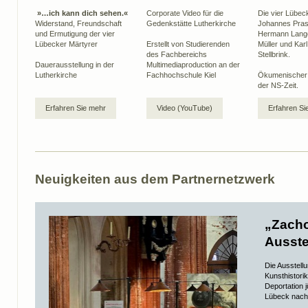
»…ich kann dich sehen.«
Corporate Video für die
Die vier Lübec
Widerstand, Freundschaft
Gedenkstätte Lutherkirche
Johannes Pras
und Ermutigung der vier
Hermann Lang
Lübecker Märtyrer
Erstellt von Studierenden
Müller und Karl
des Fachbereichs
Stellbrink.
Dauerausstellung in der
Multimediaproduction an der
Lutherkirche
Fachhochschule Kiel
Ökumenischer 
der NS-Zeit.
Erfahren Sie mehr
Video (YouTube)
Erfahren Si
Neuigkeiten aus dem Partnernetzwerk
„Zacho
Ausste
Die Ausstell
Kunsthistorik
Deportation 
Lübeck nach