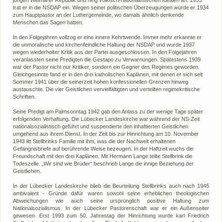
trat er in die NSDAP ein. Wegen seiner politischen Überzeugungen wurde er 1934
zum Hauptpastor an der Luthergemeinde, wo damals ähnlich denkende
Menschen das Sagen hatten.
In den Folgejahren vollzog er eine innere Kehrtwende. Immer mehr erkannte er
die unmoralische und kirchenfeindliche Haltung der NSDAP und wurde 1937
wegen wiederholter Kritik aus der Partei ausgeschlossen. In den Folgejahren
veranlassten seine Predigten die Gestapo zu Verwarnungen. Spätestens 1939
war der Pastor nicht nur Kritiker, sondern ein Gegner des Regimes geworden.
Gleichgesinnte fand er in den drei katholischen Kaplänen, mit denen er sich seit
Sommer 1941 über die seinerzeit hohen konfessionellen Grenzen hinweg
austauschte. Die vier Geistlichen vervielfältigten und verteilten regimekritische
Schriften.
Seine Predigt am Palmsonntag 1942 gab den Anlass zu der wenige Tage später
erfolgenden Verhaftung.
Die Lübecker Landeskirche war während der NS-Zeit
nationalsozialistisch geführt und suspendierte den inhaftierten Geistlichen
umgehend aus ihrem Dienst.
In der Zeit bis zur Hinrichtung am 10. November
1943 litt Stellbrinks Familie mit ihm, was die der Nachwelt erhaltenen
Gefängnisbriefe auf berührende Weise bezeugen. In der Haftzeit wuchs die
Freundschaft mit den drei Kaplänen. Mit Hermann Lange teilte Stellbrink die
Todeszelle. „Wir sind wie Brüder“ beschrieb Lange die innige Beziehung der
Geistlichen.
In der Lübecker Landeskirche blieb die Beurteilung Stellbrinks auch nach 1945
ambivalent - Gründe dafür waren sowohl seine erheblichen theologischen
Abweichungen wie auch seine ursprünglich positive Haltung zum
Nationalsozialismus. In der Lübecker Pastorenschaft war er ein Außenseiter
gewesen. Erst 1993 zum 50. Jahrestag der Hinrichtung wurde karl Friedrich