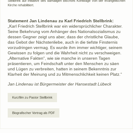
Stellbrink auf Initiative des damaligen Bischofs Kohlwage von der evangelischen
Kirche rehabilitiert.
Statement Jan Lindenau zu Karl Friedrich Stellbrink:
„
Karl Friedrich Stellbrink war ein widersprüchlicher Charakter.
Seine Bekehrung vom Anhänger des Nationalsozialismus zu
dessen Gegner zeigt uns aber, dass der christliche Glaube,
das Gebot der Nächstenliebe, auch in die tiefste Finsternis
vorzudringen vermag. Es wurde ihm immer wichtiger, seinem
Gewissen zu folgen und die Wahrheit nicht zu verschweigen.
„Alternative Fakten“, wie sie manche in unseren Tagen
präsentieren, um Feindschaft unter den Menschen zu säen
und Lügen zu verbreiten, hatten in seinem Bekenntnis zur
Klarheit der Meinung und zu Mitmenschlichkeit keinen Platz.“
Jan Lindenau ist Bürgermeister der Hansestadt Lübeck
Kurzfilm zu Pastor Stellbrink
Biografischer Vortrag als PDF