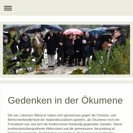
Gedenken in der Ökumene
Die vier Lübecker Märtyrer haben sich gemeinsam gegen die Christus- und
Menschenfeindlichkeit der Nationalsozialisten gewehrt, als Ökumene noch ein
Fremdwort war und sich die Konfessionen feindselig gegenüber standen. Dieser
konfessionsübergreifende Widerstand und die gemeinsame Verurteilung ist
historisch einzigartig. Damit haben sie ein bis in die Gegenwart reichendes